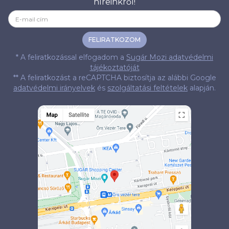
híreinkről!
FELIRATKOZOM
* A feliratkozással elfogadom a
Sugár Mozi adatvédelmi
tájékoztatóját
** A feliratkozást a reCAPTCHA biztosítja az alábbi Google
adatvédelmi irányelvek
és
szolgáltatási feltételek
alapján.