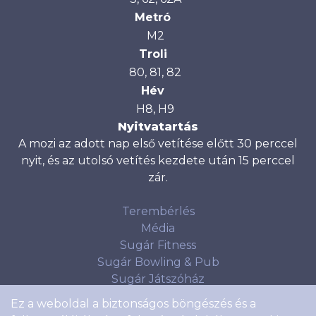
Metró
M2
Troli
80, 81, 82
Hév
H8, H9
Nyitvatartás
A mozi az adott nap első vetítése előtt 30 perccel
nyit, és az utolsó vetítés kezdete után 15 perccel
zár.
Terembérlés
Média
Sugár Fitness
Sugár Bowling & Pub
Sugár Játszóház
Házirend
Ez a weboldal a biztonságos böngészés és a
Általános Szerződési Feltételek