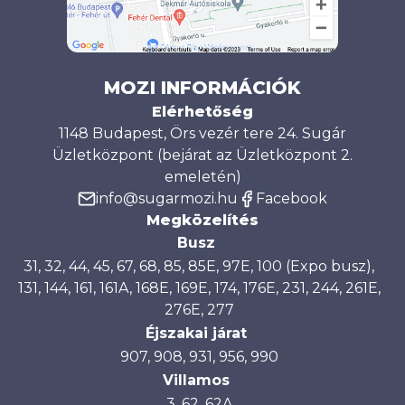
MOZI INFORMÁCIÓK
Elérhetőség
1148 Budapest, Örs vezér tere 24. Sugár
Üzletközpont (bejárat az Üzletközpont 2.
emeletén)
info@sugarmozi.hu
Facebook
Megközelítés
Busz
31, 32, 44, 45, 67, 68, 85, 85E, 97E, 100 (Expo busz),
131, 144, 161, 161A, 168E, 169E, 174, 176E, 231, 244, 261E,
276E, 277
Éjszakai járat
907, 908, 931, 956, 990
Villamos
3, 62, 62A